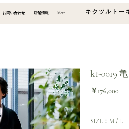
キクヅルトー
お問い合わせ
店舗情報
More
kt-001
価
￥176,000
格
SIZE：M / L