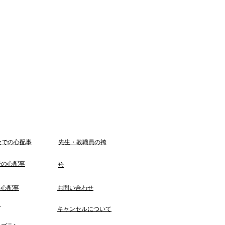
金での心配事
​先生・教職員の袴
での心配事
袴
る心配事
お問い合わせ
ー
キャンセルについて