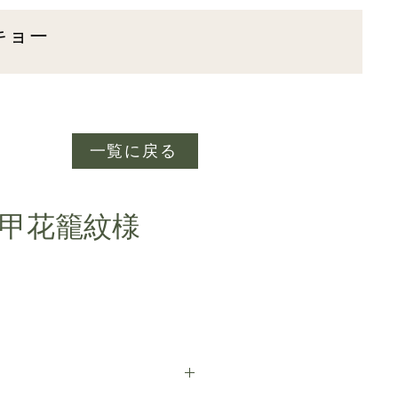
キョー
一覧に戻る
9 亀甲花籠紋様