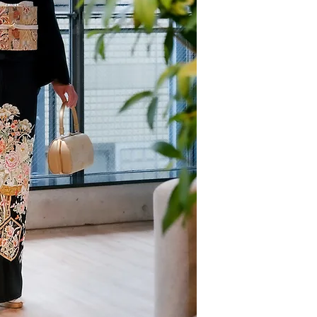
キクヅル史上最も豪
牡丹の花籠盛りは高
大きめの亀甲紋様は
菖蒲の刺繍が惜しげ
大柄なデザインなの
しやすいかと思われ
キクヅルトーキョー
可能です。