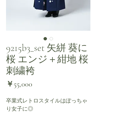
9215b3_set 矢絣 葵に
桜 エンジ＋紺地 桜
刺繍袴
価
￥55,000
格
卒業式レトロスタイルはぽっちゃ
り女子に◎