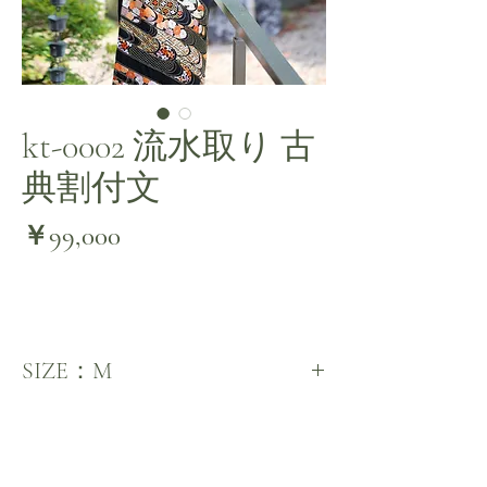
kt-0002 流水取り 古
典割付文
価
￥99,000
格
SIZE：M
結婚式の格を上げるお勧めの名品
正絹の駒無地を黒に染め上げた豪華な留袖。
江戸褄裾に流水文様をアレンジし、亀甲、青
海波、縁取りを金駒で刺繍。