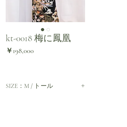
kt-0018 梅に鳳凰
価
￥198,000
格
SIZE：M / トール
繊細かつ美しいその品格に一目惚れ
松と桜の白糸が真珠の様な光沢で美しく上品
に。
小花の相良刺繍と蔦葛模様の赤味がアクセン
ト。